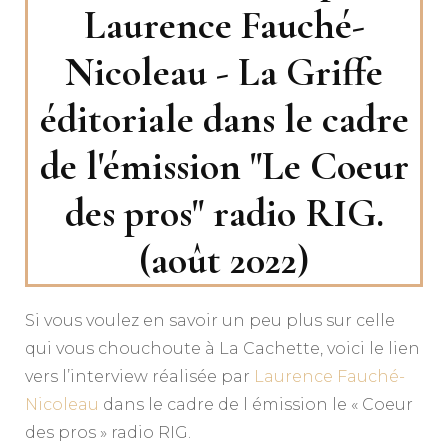
Laurence Fauché-
Nicoleau - La Griffe
éditoriale dans le cadre
de l'émission "Le Coeur
des pros" radio RIG.
(août 2022)
Si vous voulez en savoir un peu plus sur celle
qui vous chouchoute à La Cachette, voici le lien
vers l’interview réalisée par
Laurence Fauché-
Nicoleau
dans le cadre de l émission le « Coeur
des pros » radio RIG.