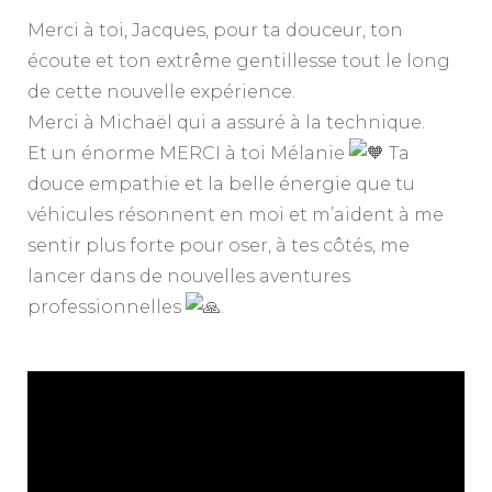
Merci à toi, Jacques, pour ta douceur, ton
écoute et ton extrême gentillesse tout le long
de cette nouvelle expérience.
Merci à Michaël qui a assuré à la technique.
Et un énorme MERCI à toi Mélanie
Ta
douce empathie et la belle énergie que tu
véhicules résonnent en moi et m’aident à me
sentir plus forte pour oser, à tes côtés, me
lancer dans de nouvelles aventures
professionnelles
.